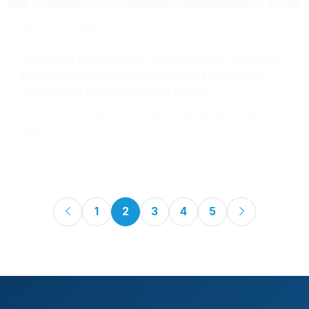
INSTITUCIONAL
23/07/2025
Conexão Estratégica: Roger Maciel assume
presidência regional da FBM e fortalece o
marketing transformador no RS
Confira a publicação completa no portal da Russell
Bedford Brasil.
Ler notícia
1
2
3
4
5