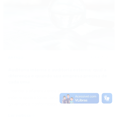
ARTIGO
30/04/2026
Auditoria interna e auditoria externa: qual a
diferença e quando sua empresa precisa de
cada uma
Entender a diferença entre auditoria interna e auditoria
externa ajuda a tomar decisões mais conscientes sobre
governança, conformidade e proteção do negócio.
Ler notícia