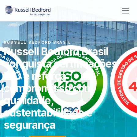
RUSSELL BEDFORD BRASIL
Russell Bedford Brasil
conquista certificações
ISO e reforça
compromisso com
qualidade,
sustentabilidade e
segurança