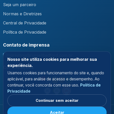
Seja um parceiro
Normas e Diretrizes
Central de Privacidade
Política de Privacidade
Contato de imprensa
marketing@russellbedford.com.br
Nosso site utiliza cookies para melhorar sua
experiência.
Certificações
Usamos cookies para funcionamento do site e, quando
aplicável, para análise de acesso e desempenho. Ao
continuar, você concorda com esse uso.
Política de
Privacidade
Continuar sem aceitar
Aceitar
© 2026 Russell Bedford Brasil. Todos os direitos reservados.