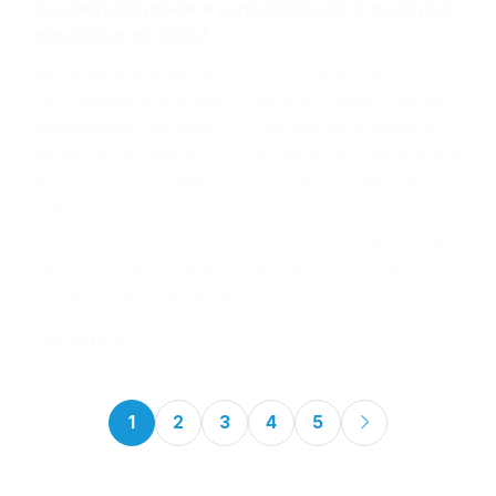
equilibrar os dois?
Sustentabilidade gera lucro? As empresas mais
competitivas já entenderam que sim. Integrar práticas
sustentáveis e critérios ESG à estratégia do negócio
deixou de ser apenas uma questão de responsabilidade
para se tornar um diferencial competitivo. Além de
reduzir custos, otimizar processos e minimizar riscos, a
sustentabilidade fortalece a reputação da marca, atrai
investidores e atende às novas expectativas de
consumidores e parceiros.
Ler notícia
1
2
3
4
5