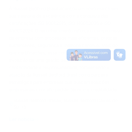
A Russell Bedford Brasil alcançou um novo marco em
sua trajetória de excelência com a conquista das
certificações ISO 9001:2015, ISO 14001:2026 e ISO
45001:2024. O reconhecimento reforça o compromisso
da empresa com processos mais eficientes, práticas
sustentáveis, segurança e melhoria contínua. Mais do
que certificações, essa conquista representa a
evolução de uma gestão baseada em qualidade,
conformidade e responsabilidade, fortalecendo a
atuação da Russell Bedford Brasil como parceira
estratégica para empresas que buscam soluções
empresariais com alto padrão técnico e credibilidade.
Russell Bedford Brasília, Russell Bedford Caxias do
Sul +5
Ler notícia