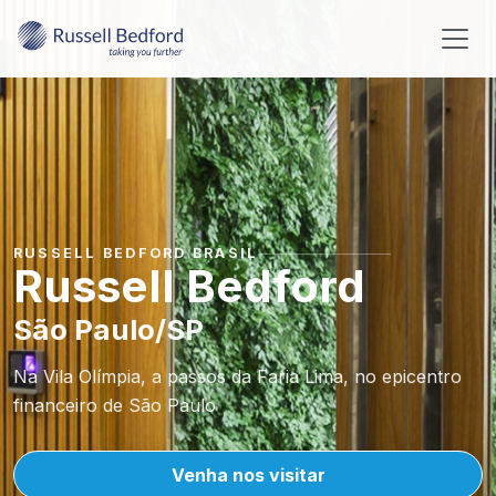
RUSSELL BEDFORD BRASIL
Russell Bedford
São Paulo/SP
Na Vila Olímpia, a passos da Faria Lima, no epicentro
financeiro de São Paulo
Venha nos visitar