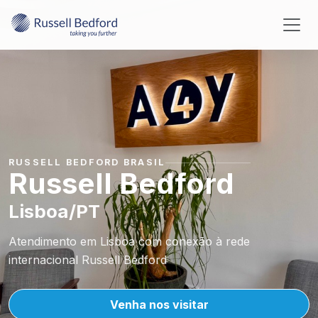
RUSSELL BEDFORD BRASIL
Russell Bedford
Lisboa/PT
Atendimento em Lisboa com conexão à rede
internacional Russell Bedford
Venha nos visitar